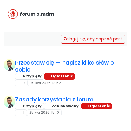
Przejdź do treści
forum o.mdm
Zaloguj się, aby napisać post
Przedstaw się — napisz kilka słów o
sobie
Przypięty
Ogłoszenia
2
29 kwi 2026, 18:52
Zasady korzystania z forum
Przypięty
Zablokowany
Ogłoszenia
1
25 kwi 2026, 15:10